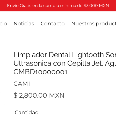
Envío Gratis en la compra mínima de $3,000 MXN
cio
Noticias
Contacto
Nuestros produc
Limpiador Dental Lightooth Son
Ultrasónica con Cepilla Jet, A
CMBD10000001
VENDEDOR
CAMI
Precio
$ 2,800.00 MXN
habitual
Cantidad