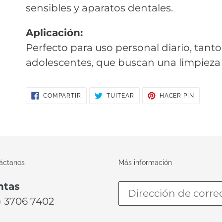
sensibles y aparatos dentales.
Aplicación:
Perfecto para uso personal diario, tan
adolescentes, que buscan una limpiez
COMPARTIR
TUITEAR
PINEAR
COMPARTIR
TUITEAR
HACER PIN
EN
EN
EN
FACEBOOK
TWITTER
PINTERE
áctanos
Más información
ntas
) 3706 7402