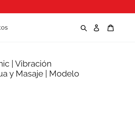
Buscar
Ingresar
Carrito
tos
ic | Vibración
gua y Masaje | Modelo