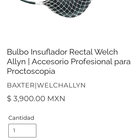
Bulbo Insuflador Rectal Welch
Allyn | Accesorio Profesional para
Proctoscopia
VENDEDOR
BAXTER|WELCHALLYN
Precio
$ 3,900.00 MXN
habitual
Cantidad